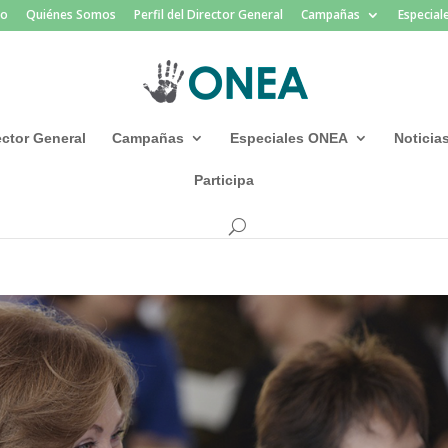
io
Quiénes Somos
Perfil del Director General
Campañas
Especia
rector General
Campañas
Especiales ONEA
Noticia
Participa