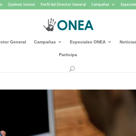
io
Quiénes Somos
Perfil del Director General
Campañas
Especia
rector General
Campañas
Especiales ONEA
Noticia
Participa