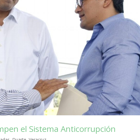
pen el Sistema Anticorrupción
cadas
,
Duarte
,
Veracruz