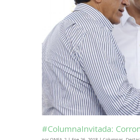
#ColumnaInvitada: Corrom
por
ONEA_2
|
Ene 26, 2018
|
Columnas
,
Desta