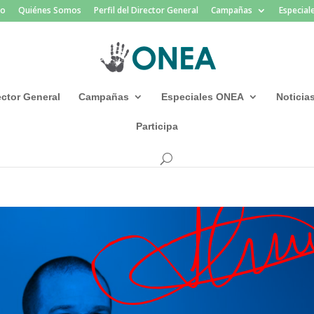
io
Quiénes Somos
Perfil del Director General
Campañas
Especia
rector General
Campañas
Especiales ONEA
Noticia
Participa