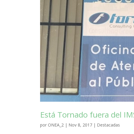
Está Tornado fuera del I
por
ONEA_2
|
Nov 8, 2017
|
Destacadas