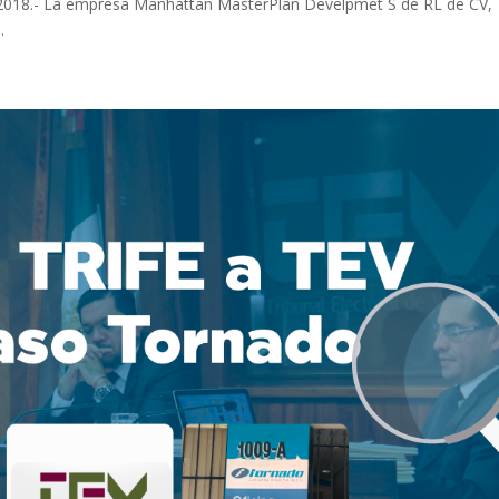
2018.- La empresa Manhattan MasterPlan Develpmet S de RL de CV,
.