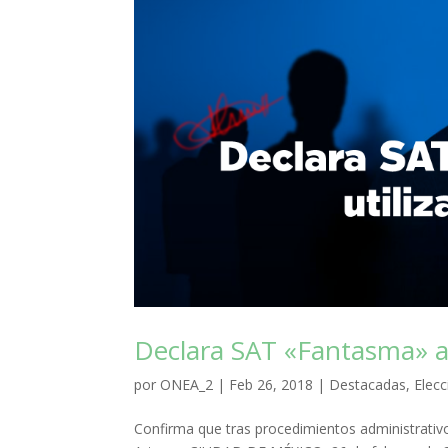
Declara SAT «Fantasma» a 
por
ONEA_2
|
Feb 26, 2018
|
Destacadas
,
Elec
Confirma que tras procedimientos administrativ