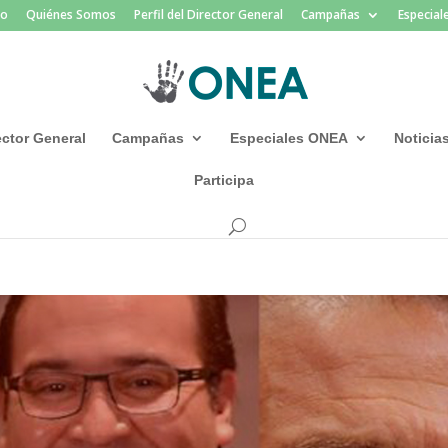
io
Quiénes Somos
Perfil del Director General
Campañas
Especia
rector General
Campañas
Especiales ONEA
Noticia
Participa