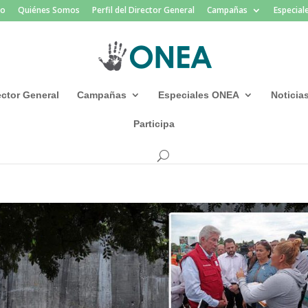
io
Quiénes Somos
Perfil del Director General
Campañas
Especia
rector General
Campañas
Especiales ONEA
Noticia
Participa