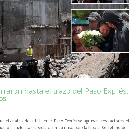
rraron hasta el trazo del Paso Exprés;
os
e el análisis de la falla en el Paso Exprés se agrupan tres factores: e
ión del suelo. La tragedia ocurrida puso bajo la lupa al Secretario de