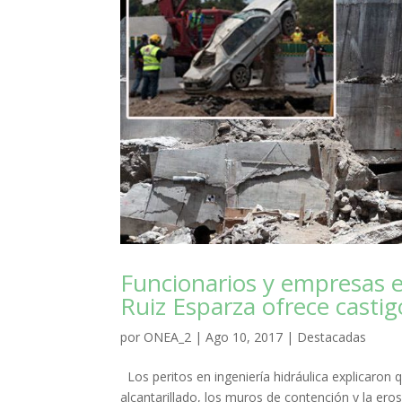
Funcionarios y empresas e
Ruiz Esparza ofrece castig
por
ONEA_2
|
Ago 10, 2017
|
Destacadas
Los peritos en ingeniería hidráulica explicaron qu
alcantarillado, los muros de contención y la eros