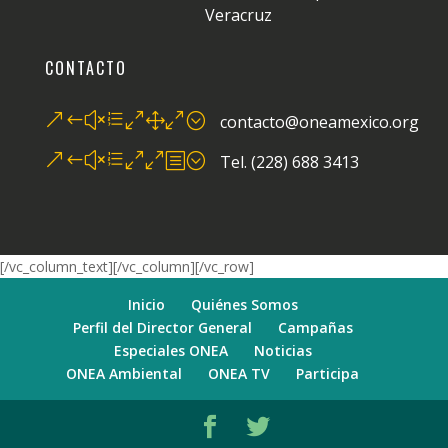
Veracruz
CONTACTO
&#xe010;
contacto@oneamexico.org
&#xe00b;
Tel. (228) 688 3413
[/vc_column_text][/vc_column][/vc_row]
Inicio
Quiénes Somos
Perfil del Director General
Campañas
Especiales ONEA
Noticias
ONEA Ambiental
ONEA TV
Participa