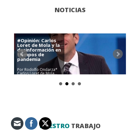
NOTICIAS
#Opinión: Carlos
Loret de Mola y la
desinformación en
tiempos de
pandemia
Por Rodolfo Ondarza*
Carlos Loret de Mola…
¿Cuál puede ser su
sentimiento al despertar
y ver su imagen
reflejada en el espejo?
¿Se siente satisfecho […]
NUESTRO
TRABAJO