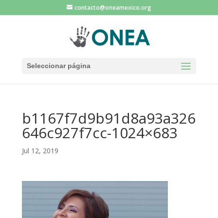
contacto@oneamexico.org
Seleccionar página
b1167f7d9b91d8a93a326
646c927f7cc-1024×683
Jul 12, 2019