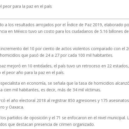
 peor para la paz en el país
o a los resultados arrojados por el Índice de Paz 2019, elaborado po
lencia en México tuvo un costo para los ciudadanos de 5.16 billones de
n incremento del 10 por ciento de actos violentos comparado con el 
e homicidios que pasó de 24 a 27 por cada 100 mil habitantes.
 paz mejoró en 10 entidades, el país tuvo un retroceso en 22 estados,
 el peor año para la paz en el país.
specialista en economía, se señala que la tasa de homicidios alcanz
da cien mil habitantes, es decir, más de 34 mil víctimas.
arcó el año electoral 2018 al registrar 850 agresiones y 175 asesinato
ero y Oaxaca.
 los partidos de oposición y el 71 se enfocaron en el nivel municipal. 
ados que destacan presencia de crimen organizado.