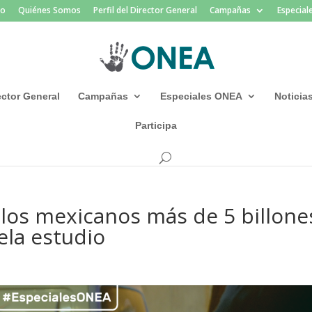
io
Quiénes Somos
Perfil del Director General
Campañas
Especia
rector General
Campañas
Especiales ONEA
Noticia
Participa
a los mexicanos más de 5 billone
ela estudio