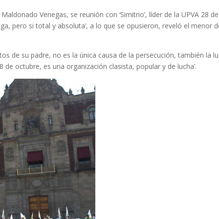
de
 Maldonado Venegas, se reunión con ‘Simitrio’, líder de la UPVA 28 de
flech
ega, pero si total y absoluta’, a lo que se opusieron, reveló el menor d
arrib
para
aume
tos de su padre, no es la única causa de la persecución, también la l
o
28 de octubre, es una organización clasista, popular y de lucha’.
dismi
el
volum