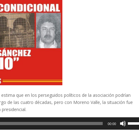
 estima que en los perseguidos políticos de la asociación podrían
argo de las cuatro décadas, pero con Moreno Valle, la situación fue
 presidencial.
Utiliz
00:00
las
teclas