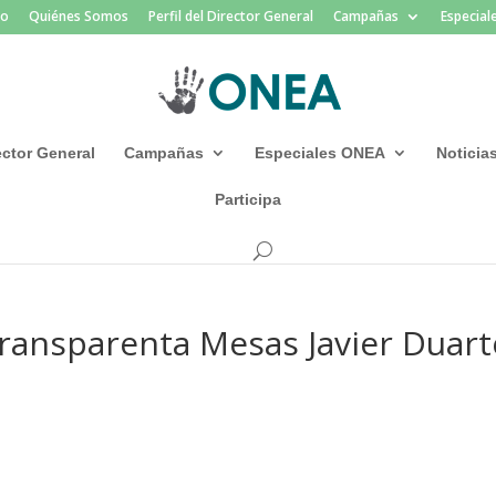
io
Quiénes Somos
Perfil del Director General
Campañas
Especia
rector General
Campañas
Especiales ONEA
Noticia
Participa
ransparenta Mesas Javier Duart