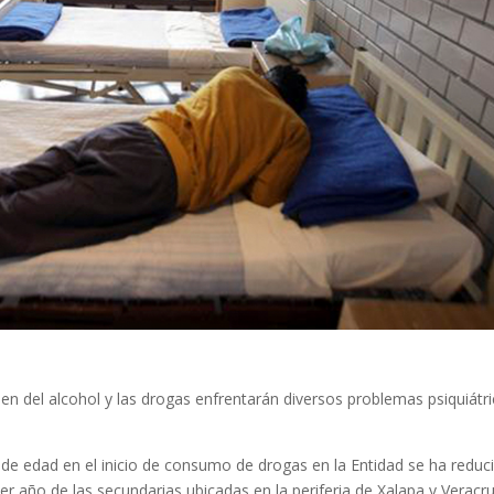
en del alcohol y las drogas enfrentarán diversos problemas psiquiátr
 de edad en el inicio de consumo de drogas en la Entidad se ha reduc
cer año de las secundarias ubicadas en la periferia de Xalapa y Veracru