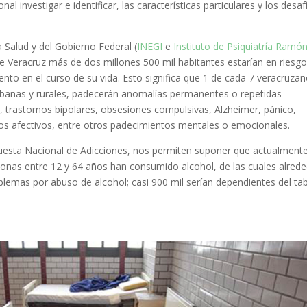
l investigar e identificar, las características particulares y los desaf
a Salud y del Gobierno Federal (
INEGI
e
Instituto de Psiquiatría Ramó
e Veracruz más de dos millones 500 mil habitantes estarían en riesg
o en el curso de su vida. Esto significa que 1 de cada 7 veracruzan
rbanas y rurales, padecerán anomalías permanentes o repetidas
s, trastornos bipolares, obsesiones compulsivas, Alzheimer, pánico,
os afectivos, entre otros padecimientos mentales o emocionales.
ncuesta Nacional de Adicciones, nos permiten suponer que actualment
sonas entre 12 y 64 años han consumido alcohol, de las cuales alred
oblemas por abuso de alcohol; casi 900 mil serían dependientes del t