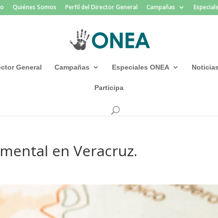
io
Quiénes Somos
Perfil del Director General
Campañas
Especia
rector General
Campañas
Especiales ONEA
Noticia
Participa
 mental en Veracruz.