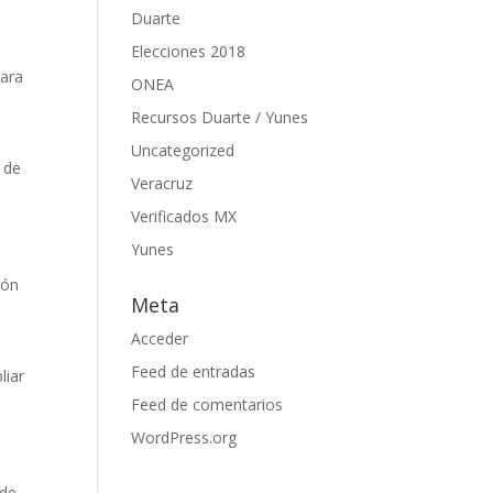
Duarte
Elecciones 2018
para
ONEA
Recursos Duarte / Yunes
a
Uncategorized
a de
Veracruz
Verificados MX
Yunes
ión
Meta
Acceder
Feed de entradas
liar
Feed de comentarios
WordPress.org
 de