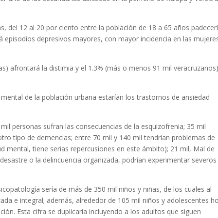
as, del 12 al 20 por ciento entre la población de 18 a 65 años padecer
rá episodios depresivos mayores, con mayor incidencia en las mujeres
as) afrontará la distimia y el 1.3% (más o menos 91 mil veracruzanos
mental de la población urbana estarían los trastornos de ansiedad
mil personas sufran las consecuencias de la esquizofrenia; 35 mil
otro tipo de demencias; entre 70 mil y 140 mil tendrían problemas de
d mental, tiene serias repercusiones en este ámbito); 21 mil, Mal de
desastre o la delincuencia organizada, podrían experimentar severos
sicopatología sería de más de 350 mil niños y niñas, de los cuales al
ada e integral; además, alrededor de 105 mil niños y adolescentes h
ción. Esta cifra se duplicaría incluyendo a los adultos que siguen