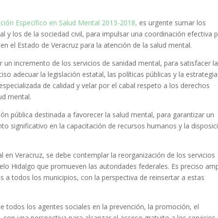
ión Específico en Salud Mental 2013-2018,
es urgente sumar los
al y los de la sociedad civil, para impulsar una coordinación efectiva 
e en el Estado de Veracruz para la atención de la salud mental.
ar un incremento de los servicios de sanidad mental, para satisfacer l
 adecuar la legislación estatal, las políticas públicas y la estrategi
specializada de calidad y velar por el cabal respeto a los derechos
ud mental.
ión pública destinada a favorecer la salud mental, para garantizar un
 significativo en la capacitación de recursos humanos y la disposic
tal en Veracruz, se debe contemplar la reorganización de los servicios
odelo Hidalgo que promueven las autoridades federales. Es preciso amp
s a todos los municipios, con la perspectiva de reinsertar a estas
de todos los agentes sociales en la prevención, la promoción, el
, con una perspectiva para alcanzar el acceso gratuito a los servicios