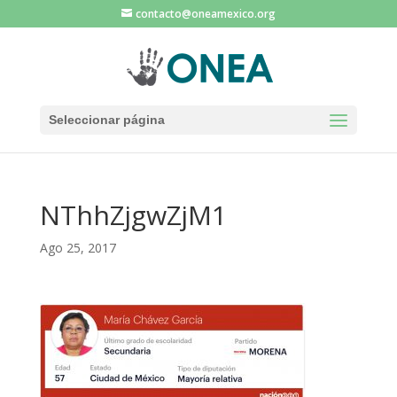
contacto@oneamexico.org
Seleccionar página
NThhZjgwZjM1
Ago 25, 2017