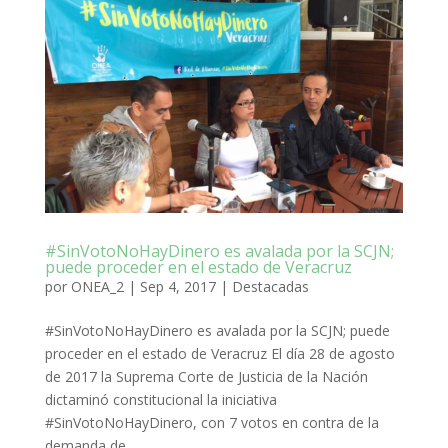
#SinVotoNoHayDinero es avalada por la SCJN;
puede proceder en el estado de Veracruz
por
ONEA_2
|
Sep 4, 2017
|
Destacadas
#SinVotoNoHayDinero es avalada por la SCJN; puede
proceder en el estado de Veracruz El día 28 de agosto
de 2017 la Suprema Corte de Justicia de la Nación
dictaminó constitucional la iniciativa
#SinVotoNoHayDinero, con 7 votos en contra de la
demanda de...