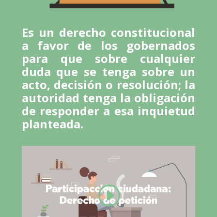
Es un derecho constitucional
a favor de los gobernados
para que sobre cualquier
duda que se tenga sobre un
acto, decisión o resolución; la
autoridad tenga la obligación
de responder a esa inquietud
planteada.