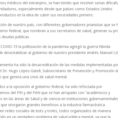
s médicos del extranjero, se han tenido que resolver serias dificul
ntiladores, especialmente desde que países como Estados Unidos
productos en la idea de cubrir sus necesidades primero.
ción de nuestro país, con diferentes gobernadores prianistas que se 
bierno federal, que nombran a sus secretarios de salud, generan su pr
s deudas públicas.
COVID-19 la politización de la pandemia agregó la guerra híbrida
de desestabilizar al gobierno de nuestro presidente Andrés Manuel L
amienta ha sido la desacreditación de las medidas implementadas po
del Dr. Hugo López-Gatell, Subsecretario de Prevención y Promoción d
o que genera una crisis de salud mental.
s a la oposición al gobierno federal, ha sido reforzada por
biernos del PRI y del PAN que se han arropado con “académicos y
os en las áreas de Salud y de ciencia en instituciones gubernamentale
 que otorgaron grandes beneficios a la industria farmacéutica.
en redes sociales de bots y troles, todos organizados de manera
tido en un verdadero problema de salud pública mental, ya que la