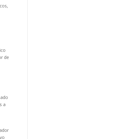
icos,
ico
or de
e
uado
s a
zador
evo