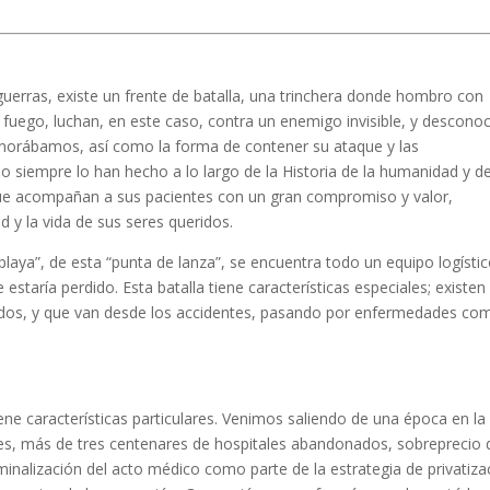
uerras, existe un frente de batalla, una trinchera donde hombro con
fuego, luchan, en este caso, contra un enemigo invisible, y desconoc
norábamos, así como la forma de contener su ataque y las
siempre lo han hecho a lo largo de la Historia de la humanidad y de
que acompañan a sus pacientes con un gran compromiso y valor,
 y la vida de sus seres queridos.
laya”, de esta “punta de lanza”, se encuentra todo un equipo logístic
 estaría perdido. Esta batalla tiene características especiales; existen
idos, y que van desde los accidentes, pasando por enfermedades co
ene características particulares. Venimos saliendo de una época en la
es, más de tres centenares de hospitales abandonados, sobreprecio 
inalización del acto médico como parte de la estrategia de privatiza