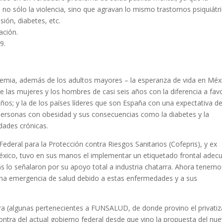
no sólo la violencia, sino que agravan lo mismo trastornos psiquiátr
ión, diabetes, etc.
ación.
9.
emia, además de los adultos mayores – la esperanza de vida en Méx
 las mujeres y los hombres de casi seis años con la diferencia a fav
años; y la de los países líderes que son España con una expectativa d
s personas con obesidad y sus consecuencias como la diabetes y la
ades crónicas.
 Federal para la Protección contra Riesgos Sanitarios (Cofepris), y ex
México, tuvo en sus manos el implementar un etiquetado frontal adec
Gs lo señalaron por su apoyo total a industria chatarra. Ahora tenemo
una emergencia de salud debido a estas enfermedades y a sus
a (algunas pertenecientes a FUNSALUD, de donde provino el privati
ntra del actual gobierno federal desde que vino la propuesta del nu