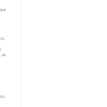
obal
ico,
r
, de
VID-