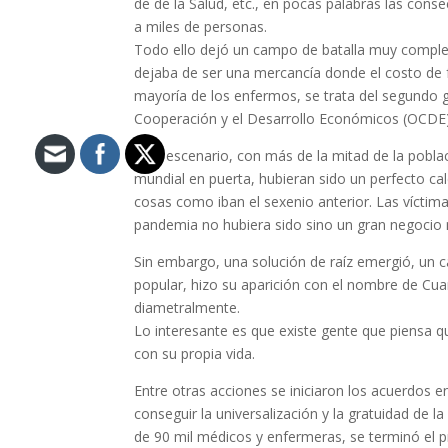
de de la Salud, etc., en pocas palabras las cons
a miles de personas.
Todo ello dejó un campo de batalla muy complej
dejaba de ser una mercancía donde el costo de f
mayoría de los enfermos, se trata del segundo g
Cooperación y el Desarrollo Económicos (OCDE),
Este escenario, con más de la mitad de la pobl
mundial en puerta, hubieran sido un perfecto ca
cosas como iban el sexenio anterior. Las víctim
pandemia no hubiera sido sino un gran negocio
Sin embargo, una solución de raíz emergió, un ca
popular, hizo su aparición con el nombre de Cua
diametralmente.
Lo interesante es que existe gente que piensa qu
con su propia vida.
Entre otras acciones se iniciaron los acuerdos ent
conseguir la universalización y la gratuidad de l
de 90 mil médicos y enfermeras, se terminó el pr