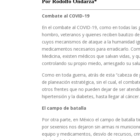
Por Rodolfo Ondarza*
Combate al COVID-19
En el combate al COVID-19, como en todas las g
hombro, veteranos y quienes reciben bautizo de 
cuyos mecanismos de ataque a la humanidad ig
medicamentos necesarios para erradicarlo. Como 
Medicina, existen médicos que salvan vidas, y 
controlando su propio miedo, arriesgado su salud
Como en toda guerra, atrás de esta “cabeza de p
de planeación estratégica, sin el cual, el combate
otros frentes que no pueden dejar de ser atend
hipertensión y la diabetes, hasta llegar al cáncer.
El campo de batalla
Por otra parte, en México el campo de batalla ti
por sexenios nos dejaron sin armas ni municion
equipo y medicamentos, desvío de recursos, crim