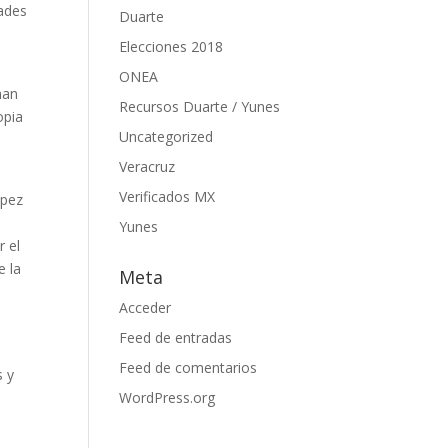
tades
Duarte
Elecciones 2018
ONEA
han
Recursos Duarte / Yunes
opia
Uncategorized
Veracruz
Verificados MX
ópez
Yunes
r el
e la
Meta
Acceder
Feed de entradas
Feed de comentarios
s y
WordPress.org