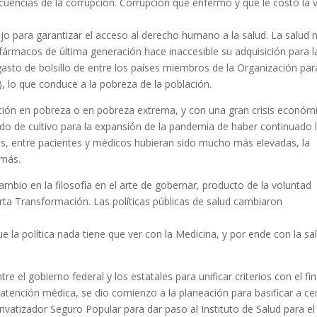
ecuencias de la corrupción. Corrupción que enfermó y que le costó la 
o para garantizar el acceso al derecho humano a la salud. La salud 
ármacos de última generación hace inaccesible su adquisición para l
asto de bolsillo de entre los países miembros de la Organización par
 lo que conduce a la pobreza de la población.
ación en pobreza o en pobreza extrema, y con una gran crisis económ
ldo de cultivo para la expansión de la pandemia de haber continuado 
as, entre pacientes y médicos hubieran sido mucho más elevadas, la
 más.
mbio en la filosofía en el arte de gobernar, producto de la voluntad
rta Transformación. Las políticas públicas de salud cambiaron
e la política nada tiene que ver con la Medicina, y por ende con la sa
re el gobierno federal y los estatales para unificar criterios con el fi
a atención médica, se dio comienzo a la planeación para basificar a ce
ivatizador Seguro Popular para dar paso al Instituto de Salud para el