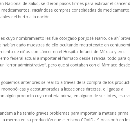
an Nacional de Salud, se dieron pasos firmes para extirpar el cáncer d
 de medicamentos, iniciándose compras consolidadas de medicamentos
bles del hurto a la nación.
les cuyo nombramiento les fue otorgado por José Narro, de ahí prov
ya habían dado muestras de ello ocultando metrotexate en contubern
amiento de niños con cáncer en el Hospital Infantil de México y en el
bierno federal actual a importar el fármaco desde Francia, todo para 
un “error administrativo”, pero que si contaban con el fármaco desde
gobiernos anteriores se realizó a través de la compra de los produc
 monopólicas y acostumbradas a licitaciones directas, o ligadas a
 con algún producto cuya materia prima, en alguno de sus lotes, estuv
 pandemia ha tenido graves problemas para importar la materia prima
 la merma en su producción que el mismo COVID-19 ocasionó en lo