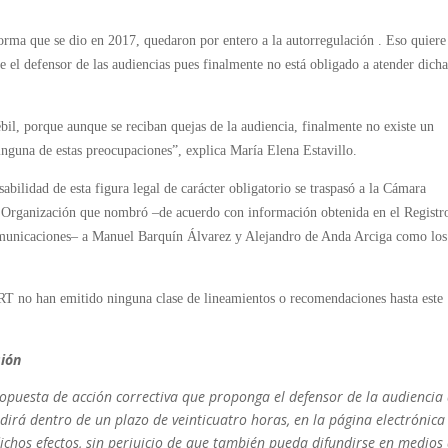
eforma que se dio en 2017, quedaron por entero a la autorregulación . Eso quiere
e el defensor de las audiencias pues finalmente no está obligado a atender dich
il, porque aunque se reciban quejas de la audiencia, finalmente no existe un
inguna de estas preocupaciones”, explica María Elena Estavillo.
abilidad de esta figura legal de carácter obligatorio se traspasó a la Cámara
. Organización que nombró –de acuerdo con información obtenida en el Registr
comunicaciones– a Manuel Barquín Álvarez y Alejandro de Anda Arciga como los
IRT no han emitido ninguna clase de lineamientos o recomendaciones hasta este
sión
ropuesta de acción correctiva que proponga el defensor de la audiencia 
ndirá dentro de un plazo de veinticuatro horas, en la página electrónica
ichos efectos, sin perjuicio de que también pueda difundirse en medios