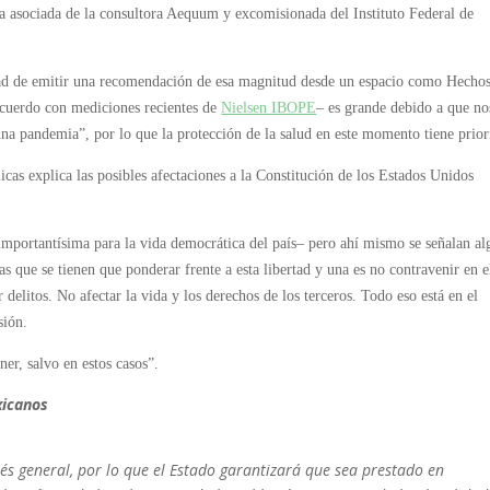
ora asociada de la consultora Aequum y excomisionada del Instituto Federal de
lidad de emitir una recomendación de esa magnitud desde un espacio como Hecho
acuerdo con mediciones recientes de
Nielsen IBOPE
– es grande debido a que no
una pandemia”, por lo que la protección de la salud en este momento tiene prior
cas explica las posibles afectaciones a la Constitución de los Estados Unidos
 importantísima para la vida democrática del país– pero ahí mismo se señalan al
s que se tienen que ponderar frente a esta libertad y una es no contravenir en e
delitos. No afectar la vida y los derechos de los terceros. Todo eso está en el
sión.
er, salvo en estos casos”.
xicanos
terés general, por lo que el Estado garantizará que sea prestado en