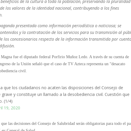
beneficios de la cultura a toda la población, preservando la pluralidad 
e los valores de la identidad nacional, contribuyendo a los fines
n.
opaganda presentada como información periodística o noticiosa; se
ontenidos y la contratación de los servicios para su transmisión al públ
 de los concesionarios respecto de la información transmitida por cuent
difusión.
a Magna fue el diputado federal Porfirio Muñoz Ledo. A través de su cuenta de
ongreso de la Unión señaló que el caso de TV Azteca representa un “desacato
obediencia civil.
 a que los ciudadanos no acaten las disposiciones del Consejo de
 grave y constituye un llamado a la desobediencia civil. Cuestión que
. (1/4)
ril 19, 2020
 que las decisiones del Consejo de Salubridad serán obligatorias para todo el pa
a Ley General de Salud.