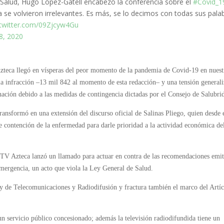
 Salud, Hugo López-Gatell encabezó la conferencia sobre el
#Covid_1
a se volvieron irrelevantes. Es más, se lo decimos con todas sus pala
.twitter.com/09Zjcyw4Gu
18, 2020
Azteca llegó en vísperas del peor momento de la pandemia de Covid-19 en nuest
a infracción –13 mil 842 al momento de esta redacción– y una tensión general
ación debido a las medidas de contingencia dictadas por el Consejo de Salubri
transformó en una extensión del discurso oficial de Salinas Pliego, quien desde 
 de contención de la enfermedad para darle prioridad a la actividad económica de
, TV Azteca lanzó un llamado para actuar en contra de las recomendaciones emit
emergencia, un acto que viola la Ley General de Salud.
ey de Telecomunicaciones y Radiodifusión y fractura también el marco del Artí
.
s un servicio público concesionado; además la televisión radiodifundida tiene un