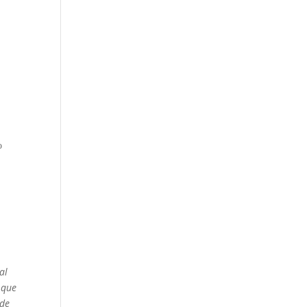
a
o
al
 que
 de