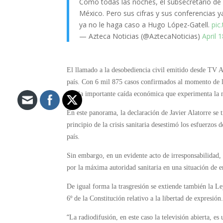
Como todas las noches, el subsecretario de
México. Pero sus cifras y sus conferencias y
ya no le haga caso a Hugo López-Gatell.
pic
— Azteca Noticias (@AztecaNoticias)
April 
El llamado a la desobediencia civil emitido desde TV 
país. Con 6 mil 875 casos confirmados al momento de l
por la importante caída económica que experimenta la n
En este panorama, la declaración de Javier Alatorre se 
principio de la crisis sanitaria desestimó los esfuerzos
país.
Sin embargo, en un evidente acto de irresponsabilidad
por la máxima autoridad sanitaria en una situación de 
De igual forma la trasgresión se extiende también la L
6º de la Constitución relativo a la libertad de expresión
“
La radiodifusión, en este caso la televisión abierta, e