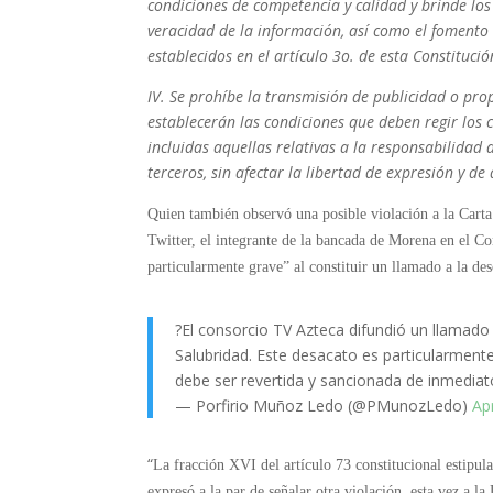
condiciones de competencia y calidad y brinde los 
veracidad de la información, así como el fomento d
establecidos en el artículo 3o. de esta Constitució
IV. Se prohíbe la transmisión de publicidad o pr
establecerán las condiciones que deben regir los c
incluidas aquellas relativas a la responsabilidad
terceros, sin afectar la libertad de expresión y de 
Quien también observó una posible violación a la Cart
Twitter, el integrante de la bancada de Morena en el C
particularmente grave” al constituir un llamado a la des
?El consorcio TV Azteca difundió un llamado
Salubridad. Este desacato es particularmente
debe ser revertida y sancionada de inmediato
— Porfirio Muñoz Ledo (@PMunozLedo)
Ap
“
La fracción XVI del artículo 73 constitucional estipula
expresó a la par de señalar otra violación, esta vez a l