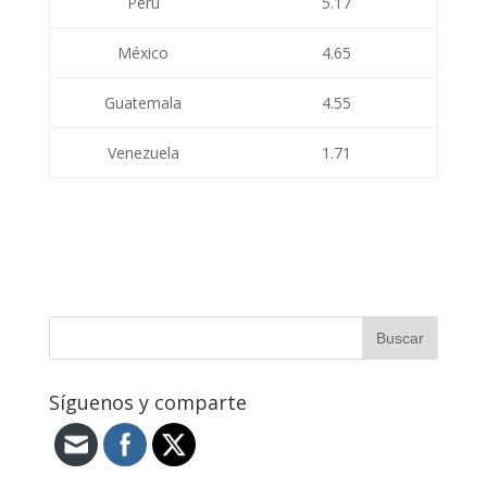
Perú
5.17
México
4.65
Guatemala
4.55
Venezuela
1.71
Síguenos y comparte