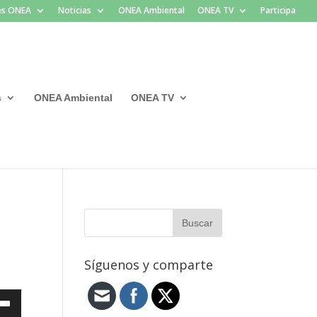
les ONEA
Noticias
ONEA Ambiental
ONEA TV
Participa
s
ONEA Ambiental
ONEA TV
Síguenos y comparte
a