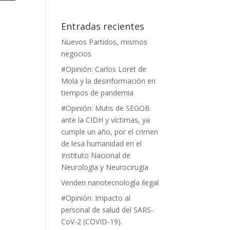
Entradas recientes
a
Nuevos Partidos, mismos
a/abajo
negocios
ntar
#Opinión: Carlos Loret de
Mola y la desinformación en
nuir
tiempos de pandemia
#Opinión: Mutis de SEGOB
en.
ante la CIDH y víctimas, ya
cumple un año, por el crimen
de lesa humanidad en el
Instituto Nacional de
Neurología y Neurocirugía
Venden nanotecnología ilegal
#Opinión: Impacto al
personal de salud del SARS-
CoV-2 (COVID-19).