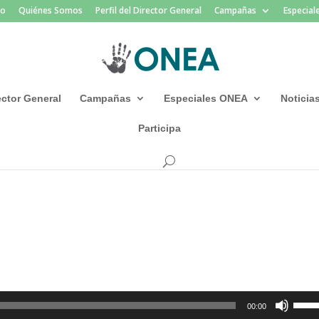
io
Quiénes Somos
Perfil del Director General
Campañas
Especia
rector General
Campañas
Especiales ONEA
Noticia
Participa
Utiliz
00:00
las