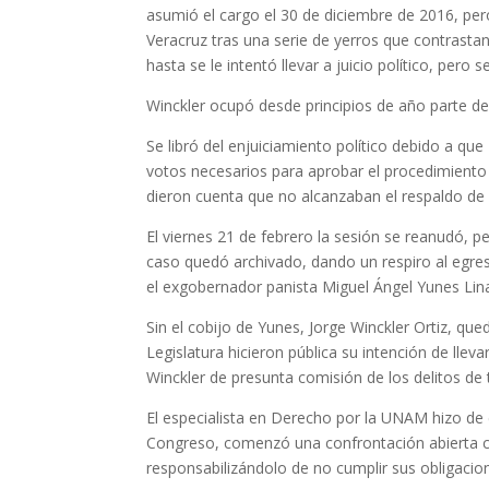
asumió el cargo el 30 de diciembre de 2016, per
Veracruz tras una serie de yerros que contrast
hasta se le intentó llevar a juicio político, pero 
Winckler ocupó desde principios de año parte d
Se libró del enjuiciamiento político debido a q
votos necesarios para aprobar el procedimiento 
dieron cuenta que no alcanzaban el respaldo de 3
El viernes 21 de febrero la sesión se reanudó, 
caso quedó archivado, dando un respiro al egr
el exgobernador panista Miguel Ángel Yunes Lin
Sin el cobijo de Yunes, Jorge Winckler Ortiz, q
Legislatura hicieron pública su intención de llev
Winckler de presunta comisión de los delitos de 
El especialista en Derecho por la UNAM hizo de e
Congreso, comenzó una confrontación abierta 
responsabilizándolo de no cumplir sus obligacio