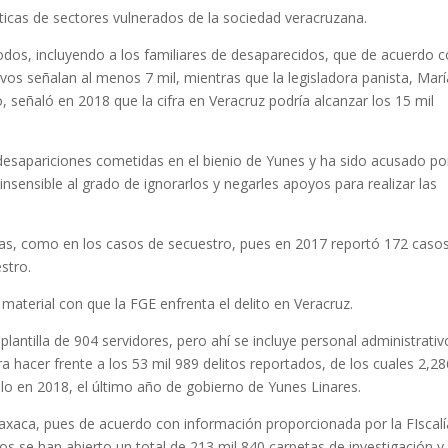
íticas de sectores vulnerados de la sociedad veracruzana.
odos, incluyendo a los familiares de desaparecidos, que de acuerdo c
ivos señalan al menos 7 mil, mientras que la legisladora panista, Marí
señaló en 2018 que la cifra en Veracruz podría alcanzar los 15 mil
 desapariciones cometidas en el bienio de Yunes y ha sido acusado po
insensible al grado de ignorarlos y negarles apoyos para realizar las
ncias, como en los casos de secuestro, pues en 2017 reportó 172 casos
stro.
aterial con que la FGE enfrenta el delito en Veracruz.
 plantilla de 904 servidores, pero ahí se incluye personal administrativ
 hacer frente a los 53 mil 989 delitos reportados, de los cuales 2,28
lo en 2018, el último año de gobierno de Yunes Linares.
 Oaxaca, pues de acuerdo con información proporcionada por la FIscalí
os se han abierto un total de 213 mil 840 carpetas de investigación y