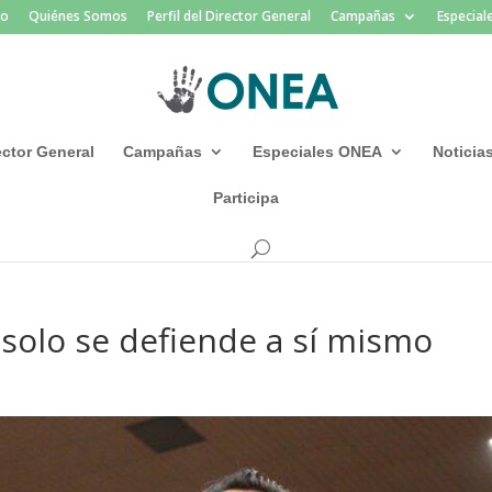
io
Quiénes Somos
Perfil del Director General
Campañas
Especia
rector General
Campañas
Especiales ONEA
Noticia
Participa
e solo se defiende a sí mismo