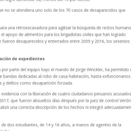
que no se atendiera uno solo de los 70 casos de desaparecidos que
onara una retroexcavadora para agilizar la búsqueda de restos human
a el apoyo de alimentos para los brigadistas civiles que han logrado
e fueron desaparecidos y enterrados entre 2009 y 2016, los sexenios
ración de expedientes
n por parte del equipo bajo el mando de Jorge Winckler, ha permitido
e bandas dedicadas al robo de casa-habitación, hasta exfuncionarios
s y delitos como desaparición forzada.
en evidencia con la liberación de cuatro ciudadanos peruanos acusado
017, que fueron absueltos días después por la juez de control Verón
ealizó una correcta descripción de los hechos ni integró adecuadamen
ón de dos estudiantes, de 14 y 16 años, a manos de agentes de la