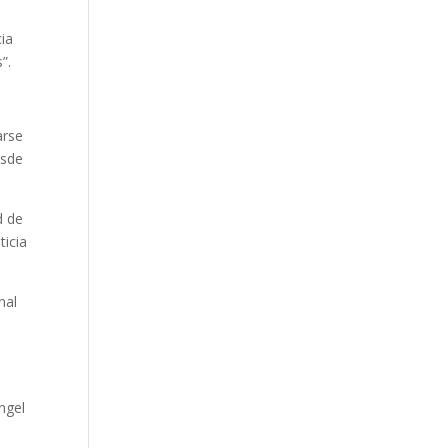
cia
”.
arse
esde
d de
ticia
nal
ngel