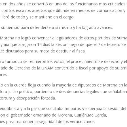
o en dos años se convirtió en uno de los funcionarios más criticados
an con los escasos aciertos que difunde en medios de comunicación y
se libró de todo y se mantiene en el cargo.
e su tiempo para defenderse a sí mismo y ha logrado avances.
ue Morena no logró convencer a legisladores de otros partidos de suma
y aunque alargaron 14 días la sesión luego de que el 7 de febrero se
5 diputados para su meta de destituir al fiscal.
pero tampoco se reunieron los votos, el procedimiento se desechó y e
esado de Derecho de la UNAM convertido a fiscal por apoyo de su am
ares.
uedó en la cuerda floja cuando la mayoría de diputados de Morena en l
arlo a juicio político, partiendo de dos denuncias legales que señalaban
tortura y desaparición forzada.
quilibrista y a la par que solicitaba amparos y esperaba la sesión del
con el gobernador emanado de Morena, Cuitláhuac García,
nes para mantener la seguridad de los veracruzanos.