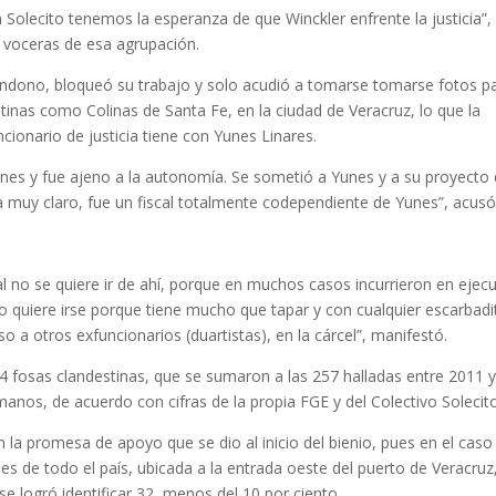
 Solecito tenemos la esperanza de que Winckler enfrente la justicia”, 
 voceras de esa agrupación.
 abandono, bloqueó su trabajo y solo acudió a tomarse tomarse fotos p
stinas como Colinas de Santa Fe, en la ciudad de Veracruz, lo que la
cionario de justicia tiene con Yunes Linares.
nes y fue ajeno a la autonomía. Se sometió a Yunes y a su proyecto
ra muy claro, fue un fiscal totalmente codependiente de Yunes”, acusó
al no se quiere ir de ahí, porque en muchos casos incurrieron en ejec
no quiere irse porque tiene mucho que tapar y con cualquier escarbadi
o a otros exfuncionarios (duartistas), en la cárcel”, manifestó.
4 fosas clandestinas, que se sumaron a las 257 halladas entre 2011 
manos, de acuerdo con cifras de la propia FGE y del Colectivo Solecito
 la promesa de apoyo que se dio al inicio del bienio, pues en el caso
s de todo el país, ubicada a la entrada oeste del puerto de Veracruz
e logró identificar 32, menos del 10 por ciento.