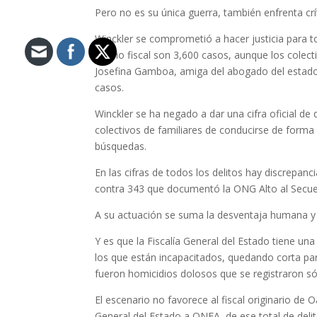
Pero no es su única guerra, también enfrenta cr
Winckler se comprometió a hacer justicia para t
propio fiscal son 3,600 casos, aunque los colect
Josefina Gamboa, amiga del abogado del estado, 
casos.
Winckler se ha negado a dar una cifra oficial de
colectivos de familiares de conducirse de forma 
búsquedas.
En las cifras de todos los delitos hay discrepa
contra 343 que documentó la ONG Alto al Secue
A su actuación se suma la desventaja humana y m
Y es que la Fiscalía General del Estado tiene una
los que están incapacitados, quedando corta para
fueron homicidios dolosos que se registraron só
El escenario no favorece al fiscal originario de
General del Estado a ONEA, de ese total de delit