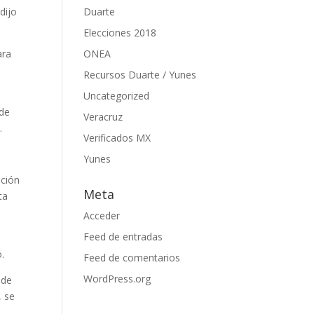
dijo
Duarte
Elecciones 2018
ara
ONEA
Recursos Duarte / Yunes
Uncategorized
 de
Veracruz
.
Verificados MX
Yunes
ución
Meta
ta
Acceder
Feed de entradas
y
.
Feed de comentarios
WordPress.org
 de
, se