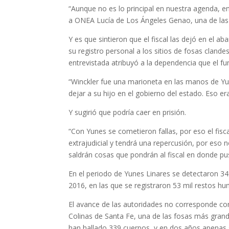
“Aunque no es lo principal en nuestra agenda, en
a ONEA Lucía de Los Ángeles Genao, una de las
Y es que sintieron que el fiscal las dejó en el
su registro personal a los sitios de fosas clande
entrevistada atribuyó a la dependencia que el fun
“Winckler fue una marioneta en las manos de Yu
dejar a su hijo en el gobierno del estado. Eso e
Y sugirió que podría caer en prisión.
“Con Yunes se cometieron fallas, por eso el fisc
extrajudicial y tendrá una repercusión, por eso 
saldrán cosas que pondrán al fiscal en donde pus
En el periodo de Yunes Linares se detectaron 34
2016, en las que se registraron 53 mil restos hu
El avance de las autoridades no corresponde con
Colinas de Santa Fe, una de las fosas más grande
han hallado 339 cuerpos, y en dos años apenas s