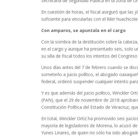
Secretaría de Seguridad Pública en la zona de Or
En cuestión de horas, el fiscal aseguró que las 
suficiente para vincularlas con el líder huachico
Con amparos, se apuntala en el cargo
Con la sombra de la destitución sobre la cabeza
en el cargo y aunque ha presentado seis, solo u
su silla de fiscal todos los intentos del Congreso
Unos días antes del 7 de febrero cuando se discu
someterlo a juicio político, el abogado oaxaqueño
federal, ordenó suspender cualquier intento par
Y es que además del juicio político, Winckler Ort
(PAN), que el 29 de noviembre de 2018 aprobaron 
Constitución Política del Estado de Veracruz, que
En total, Winckler Ortiz ha promovido seis jui
mayoría de legisladores de Morena, lo acusó de
Yunes Linares, de quien no sólo ha sido abogado p