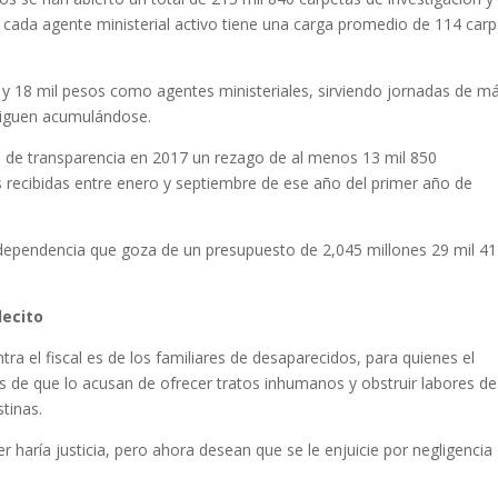
e cada agente ministerial activo tiene una carga promedio de 114 car
il y 18 mil pesos como agentes ministeriales, sirviendo jornadas de m
 siguen acumulándose.
d de transparencia en 2017 un rezago de al menos 13 mil 850
s recibidas entre enero y septiembre de ese año del primer año de
a dependencia que goza de un presupuesto de 2,045 millones 29 mil 4
lecito
a el fiscal es de los familiares de desaparecidos, para quienes el
 de que lo acusan de ofrecer tratos inhumanos y obstruir labores de
tinas.
r haría justicia, pero ahora desean que se le enjuicie por negligencia