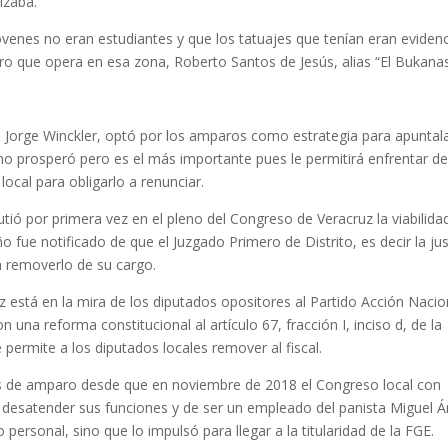
izaba.
jóvenes no eran estudiantes y que los tatuajes que tenían eran eviden
lero que opera en esa zona, Roberto Santos de Jesús, alias “El Bukanas
, Jorge Winckler, optó por los amparos como estrategia para apuntal
no prosperó pero es el más importante pues le permitirá enfrentar d
 local para obligarlo a renunciar.
tió por primera vez en el pleno del Congreso de Veracruz la viabilida
 fue notificado de que el Juzgado Primero de Distrito, es decir la jus
a removerlo de su cargo.
iz está en la mira de los diputados opositores al Partido Acción Nacio
una reforma constitucional al artículo 67, fracción I, inciso d, de la
 permite a los diputados locales remover al fiscal.
cios de amparo desde que en noviembre de 2018 el Congreso local con
 desatender sus funciones y de ser un empleado del panista Miguel Á
ersonal, sino que lo impulsó para llegar a la titularidad de la FGE.