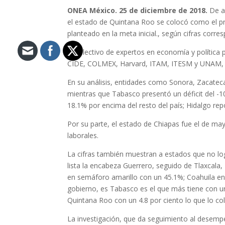
ONEA México
. 25 de diciembre de 2018.
De a
el estado de Quintana Roo se colocó como el p
planteado en la meta inicial., según cifras corres
El colectivo de expertos en economía y política 
CIDE, COLMEX, Harvard, ITAM, ITESM y UNAM, y
En su análisis, entidades como Sonora, Zacateca
mientras que Tabasco presentó un déficit del -
18.1% por encima del resto del país; Hidalgo rep
Por su parte, el estado de Chiapas fue el de ma
laborales.
La cifras también muestran a estados que no log
lista la encabeza Guerrero, seguido de Tlaxcal
en semáforo amarillo con un 45.1%; Coahuila en
gobierno, es Tabasco es el que más tiene con una
Quintana Roo con un 4.8 por ciento lo que lo co
La investigación, que da seguimiento al desem