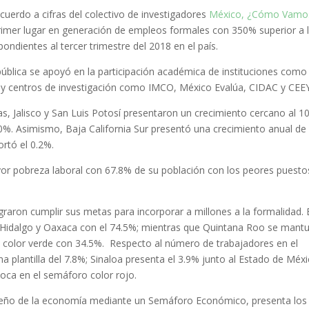
cuerdo a cifras del colectivo de investigadores
México, ¿Cómo Vamo
rimer lugar en generación de empleos formales con 350% superior a 
pondientes al tercer trimestre del 2018 en el país.
pública se apoyó en la participación académica de instituciones como 
 centros de investigación como IMCO, México Evalúa, CIDAC y CEEY
s, Jalisco y San Luis Potosí presentaron un crecimiento cercano al 1
10%. Asimismo,
Baja California Sur presentó una crecimiento anual de
ortó el 0.2%.
yor pobreza laboral con 67.8% de su población con los peores puesto
raron cumplir sus metas para incorporar a millones a la formalidad. 
a, Hidalgo y Oaxaca con el 74.5%; mientras que Quintana Roo se mant
 color verde con 34.5%.
Respecto al número de trabajadores en el
 plantilla del 7.8%; Sinaloa presenta el 3.9% junto al Estado de Méxi
loca en el semáforo color rojo.
peño de la economía mediante un Semáforo Económico, presenta los