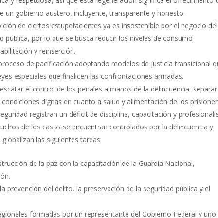
ica y respetuosa, así que esta regeneración significa el ofrecimiento 
e un gobierno austero, incluyente, transparente y honesto.
ición de ciertos estupefacientes ya es insostenible por el negocio del
ud pública, por lo que se busca reducir los niveles de consumo
bilitación y reinserción.
proceso de pacificación adoptando modelos de justicia transicional 
leyes especiales que finalicen las confrontaciones armadas.
Rescatar el control de los penales a manos de la delincuencia, separar
 condiciones dignas en cuanto a salud y alimentación de los prisioner
guridad registran un déficit de disciplina, capacitación y profesional
 muchos de los casos se encuentran controlados por la delincuencia y
globalizan las siguientes tareas:
trucción de la paz con la capacitación de la Guardia Nacional,
ión.
 prevención del delito, la preservación de la seguridad pública y el
egionales formadas por un representante del Gobierno Federal y uno