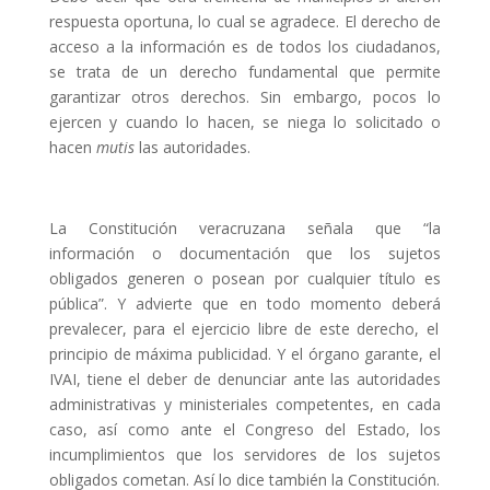
respuesta oportuna, lo cual se agradece. El derecho de
acceso a la información es de todos los ciudadanos,
se trata de un derecho fundamental que permite
garantizar otros derechos. Sin embargo, pocos lo
ejercen y cuando lo hacen, se niega lo solicitado o
hacen
mutis
las autoridades.
La Constitución veracruzana señala que “la
informaci
ó
n o documentaci
ó
n que los sujetos
obligados generen o posean por cualquier t
í
tulo es
p
ú
blica”. Y advierte que en todo momento deber
á
prevalecer, para el ejercicio libre de este derecho, el
principio de m
á
xima publicidad. Y el órgano garante, el
IVAI, tiene el deber de denunciar ante las autoridades
administrativas y ministeriales competentes, en cada
caso, as
í
como ante el Congreso del Estado, los
incumplimientos que los servidores de los sujetos
obligados cometan. Así lo dice también la Constitución.