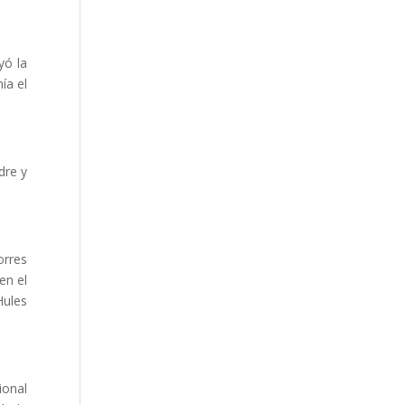
yó la
ía el
dre y
orres
en el
Hules
ional