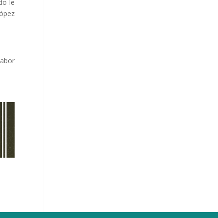
do le
López
labor