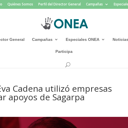
io
Quiénes Somos
Perfil del Director General
Campañas
Especia
rector General
Campañas
Especiales ONEA
Noticia
Participa
Eva Cadena utilizó empresas
ar apoyos de Sagarpa