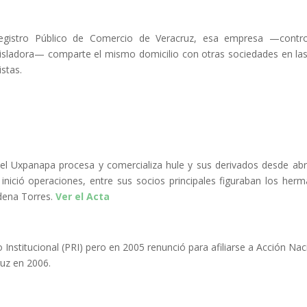
egistro Público de Comercio de Veracruz, esa empresa —contro
isladora— comparte el mismo domicilio con otras sociedades en la
stas.
l Uxpanapa procesa y comercializa hule y sus derivados desde abri
nició operaciones, entre sus socios principales figuraban los her
dena Torres.
Ver el Acta
 Institucional (PRI) pero en 2005 renunció para afiliarse a Acción Nac
ruz en 2006.