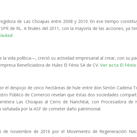
 regidora de Las Choapas entre 2008 y 2010. En ese tiempo constitu
R de RL. A finales del 2011, con la mayoría de las acciones, ya ten
ciedad
a vida política—, creció su actividad empresarial al crear, con su pa
mpresa Beneficiadora de Hules El Fénix SA de CV.
Ver acta El Fénix
 por el despojo de cinco hectáreas de hule entre don Simón Cadena T
stro Público de Comercio revelan que éstas dos sociedades compart
carretera Las Choapas al Cerro de Nanchital, con Procesadora de 
 señalada por la ASF de cometer daño patrimonial.
l 5 de noviembre de 2016 por el Movimiento de Regeneración Nac