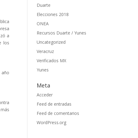
Duarte
Elecciones 2018
blica
ONEA
presa
Recursos Duarte / Yunes
izó a
Uncategorized
e los
Veracruz
Verificados MX
Yunes
n año
Meta
Acceder
ontra
Feed de entradas
s más
Feed de comentarios
WordPress.org