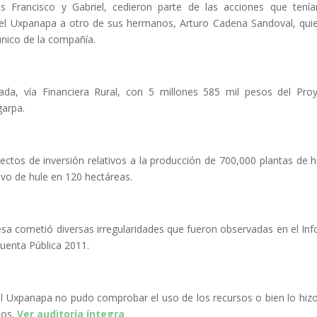
Francisco y Gabriel, cedieron parte de las acciones que tení
el Uxpanapa a otro de sus hermanos, Arturo Cadena Sandoval, qui
único de la compañía.
iada, vía Financiera Rural, con 5 millones 585 mil pesos del Pro
garpa.
yectos de inversión relativos a la producción de 700,000 plantas de h
ivo de hule en 120 hectáreas.
esa cometió diversas irregularidades que fueron observadas en el In
Cuenta Pública 2011.
l Uxpanapa no pudo comprobar el uso de los recursos o bien lo hiz
dos.
Ver auditoría íntegra