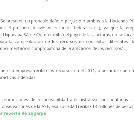
: “Se presume un probable daño o perjuicio o ambos a la Hacienda Pú
or el presunto desvío de recursos federales (…), ya que la em
 Uxpanapa SA de CV, no exhibió el pago de las facturas; no se local
para la comprobación de los recursos en conceptos diferentes d
a documentación comprobatoria de la aplicación de los recursos”.
s que esa empresa recibió los recursos en el 2011, a pesar de que u
rácticas indebidas.
ó promociones de responsabilidad administrativa sancionatorias c
as observaciones de la ASF, esa sociedad recibió 13 millones de peso
er reporte
de Sagarpa