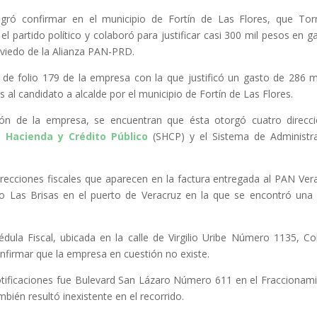
logró confirmar en el municipio de Fortín de Las Flores, que To
l partido político y colaboró para justificar casi 300 mil pesos en g
viedo de la Alianza PAN-PRD.
 de folio 179 de la empresa con la que justificó un gasto de 286 m
 al candidato a alcalde por el municipio de Fortín de Las Flores.
ción de la empresa, se encuentran que ésta otorgó cuatro direcc
e Hacienda y Crédito Público
(SHCP) y el Sistema de Administr
irecciones fiscales que aparecen en la factura entregada al PAN Ver
o Las Brisas en el puerto de Veracruz en la que se encontró una
édula Fiscal, ubicada en la calle de Virgilio Uribe Número 1135, Co
nfirmar que la empresa en cuestión no existe.
 notificaciones fue Bulevard San Lázaro Número 611 en el Fraccionam
bién resultó inexistente en el recorrido.