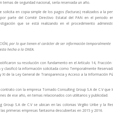
on temas de seguridad nacional, sería reservada un año.
 solicita en copia simple de los pagos (facturas) realizados a la pe
por parte del Comité Directivo Estatal del PAN en el periodo e
tigación que se está realizando en el procedimiento administr
.
IÓN, por lo que tienen el carácter de ser información temporalmente
uesta hecha a la ONEA.
stificaron su resolución con fundamento en el Artículo 14, Fracción I
 y clasificó la información solicitada como Temporalmente Reservad
 y XI de la Ley General de Transparencia y Acceso a la Información Pú
 contrato con la empresa Tornado Consulting Group S.A de C.V que l
ones de ese año, en temas relacionados con utilitarios y publicidad.
 Group S.A de C.V se ubican en las colonias Virgilio Uribe y la Re
 las primeras empresas fantasma descubiertas en 2015 y 2016.