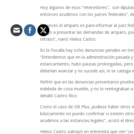
Hoy algunos de esos “retenedores”, son diputad
entonces acudimos con los jueces federales”, de
Entonces el amparo es para informar al juez fede
vengo a presentar las demandas de amparo, por
retraso”, narró Helios Castro.
En la Fiscalía hay ocho denuncias penales en tres
“Entendemos que en la administración pasada y
estancamiento, hubo pausas prolongadas, pero 
deberían avanzar y no sucede así, ni se castiga 
Refirió que en las denuncias presentaron prueba
indebida de cosa mueble, y no lo reintegraban a
detalló Castro Rico.
Como el caso de GB Plus, pudiese haber otros 
básicamente no puedo confirmar si existen otros
acudimos a las instancias legales”, acotó el dire
Helios Castro subrayó en entrevista que ven “u