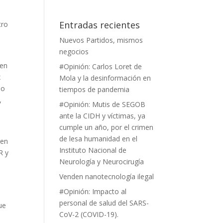
Entradas recientes
tro
Nuevos Partidos, mismos
negocios
s
 en
#Opinión: Carlos Loret de
x
Mola y la desinformación en
no
tiempos de pandemia
,
#Opinión: Mutis de SEGOB
ante la CIDH y víctimas, ya
cumple un año, por el crimen
de lesa humanidad en el
 en
Instituto Nacional de
R y
Neurología y Neurocirugía
Venden nanotecnología ilegal
#Opinión: Impacto al
personal de salud del SARS-
ue
CoV-2 (COVID-19).