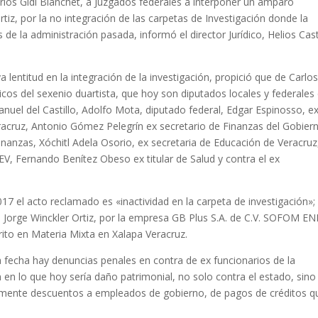
rlos Gidi Blanchet, a Juzgados federales a interponer un amparo
rtiz, por la no integración de las carpetas de Investigación donde la
de la administración pasada, informó el director Jurídico, Helios Cas
 lentitud en la integración de la investigación, propició que de Carlo
icos del sexenio duartista, que hoy son diputados locales y federales
anuel del Castillo, Adolfo Mota, diputado federal, Edgar Espinosso, e
eracruz, Antonio Gómez Pelegrín ex secretario de Finanzas del Gobier
inanzas, Xóchitl Adela Osorio, ex secretaria de Educación de Veracruz
EV, Fernando Benítez Obeso ex titular de Salud y contra el ex
2017 el acto reclamado es «inactividad en la carpeta de investigación»;
z, Jorge Winckler Ortiz, por la empresa GB Plus S.A. de C.V. SOFOM EN
rito en Materia Mixta en Xalapa Veracruz.
 fecha hay denuncias penales en contra de ex funcionarios de la
n en lo que hoy sería daño patrimonial, no solo contra el estado, sino
damente descuentos a empleados de gobierno, de pagos de créditos q