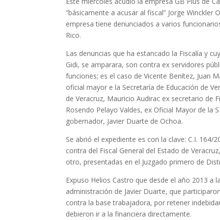
Este miércoles acudió la empresa GB Plus de Ca
“básicamente a acusar al fiscal” Jorge Winckler O
empresa tiene denunciados a varios funcionarios 
Rico.
Las denuncias que ha estancado la Fiscalía y cuya
Gidi, se amparara, son contra ex servidores públ
funciones; es el caso de Vicente Benítez, Juan M
oficial mayor e la Secretaría de Educación de V
de Veracruz, Mauricio Audirac ex secretario de F
Rosendo Pelayo Valdes, ex Oficial Mayor de la S
gobernador, Javier Duarte de Ochoa.
Se abrió el expediente es con la clave: C.I. 164/
contra del Fiscal General del Estado de Veracru
otro, presentadas en el Juzgado primero de Dist
Expuso Helios Castro que desde el año 2013 a la
administración de Javier Duarte, que participaro
contra la base trabajadora, por retener indebi
debieron ir a la financiera directamente.