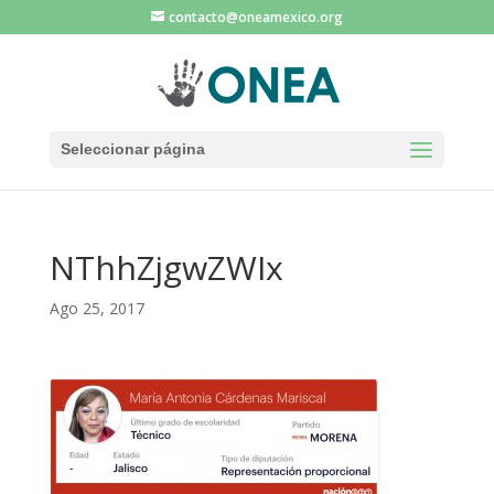
contacto@oneamexico.org
Seleccionar página
NThhZjgwZWIx
Ago 25, 2017