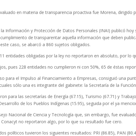
 evaluado en materia de transparencia proactiva fue Morena, dirigid
 la Información y Protección de Datos Personales (INAI) publicó hoy 
el cumplimiento de transparentar aquella información que deben public
 este caso, se abarcó a 860 sujetos obligados.
1 entidades obligadas por la ley no reportaron en absoluto, por lo qu
ajos, pues 228 entidades no cumplieron ni con 50%, 65 de éstas re
miso para el Impulso al Financiamiento a Empresas, consiguió una pu
uales sólo una es integrante del gabinete: la Secretaría de la Funció
eron para las secretarías de Energía (67.15), Turismo (67.71) y Trabajo 
Desarrollo de los Pueblos Indígenas (15.95), seguida por el ya menci
ejo Nacional de Ciencia y Tecnología que, sin embargo, fue evaluado
onacyt no reportaron algo, por lo que su resultado fue cero.
idos políticos tuvieron los siguientes resultados: PRI (86.85), PAN (8