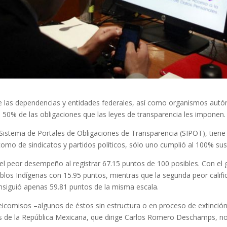
las dependencias y entidades federales, así como organismos autóno
n 50% de las obligaciones que las leyes de transparencia les imponen.
o Sistema de Portales de Obligaciones de Transparencia (SIPOT), tiene
como de sindicatos y partidos políticos, sólo uno cumplió al 100% sus
 el peor desempeño al registrar 67.15 puntos de 100 posibles. Con el g
blos Indígenas con 15.95 puntos, mientras que la segunda peor califi
nsiguió apenas 59.81 puntos de la misma escala.
deicomisos –algunos de éstos sin estructura o en proceso de extinció
s de la República Mexicana, que dirige Carlos Romero Deschamps, no a