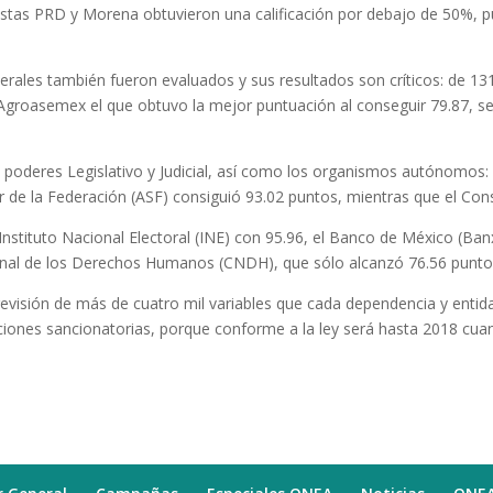
rdistas PRD y Morena obtuvieron una calificación por debajo de 50%, 
erales también fueron evaluados y sus resultados son críticos: de 131
 Agroasemex el que obtuvo la mejor puntuación al conseguir 79.87, seg
s poderes Legislativo y Judicial, así como los organismos autónomos
r de la Federación (ASF) consiguió 93.02 puntos, mientras que el Cons
l Instituto Nacional Electoral (INE) con 95.96, el Banco de México (Ba
nal de los Derechos Humanos (CNDH), que sólo alcanzó 76.56 punto
a revisión de más de cuatro mil variables que cada dependencia y ent
nes sancionatorias, porque conforme a la ley será hasta 2018 cuando 