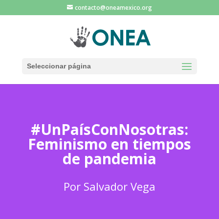
contacto@oneamexico.org
Seleccionar página
#UnPaísConNosotras:
Feminismo en tiempos
de pandemia
Por Salvador Vega