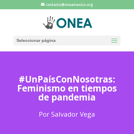
contacto@oneamexico.org
Seleccionar página
#UnPaísConNosotras:
Feminismo en tiempos
de pandemia
Por Salvador Vega