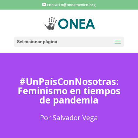
contacto@oneamexico.org
Seleccionar página
#UnPaísConNosotras:
Feminismo en tiempos
de pandemia
Por Salvador Vega