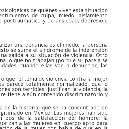
psicológicas de quienes viven esta situación
entimientos de culpa, miedo, aislamiento
s postraumático y de ansiedad, depresión,
alizar una denuncia es el miedo, la persona
 esto se suma el síndrome de la indefensión
a salida a su situación de violencia. Otro
rna, o que no trabajan (porque su pareja se
idades, cuando ellas van a denunciar, las
ró que “el tema de violencia contra la mujer
ces parece totalmente normalizado, que lo
son terribles, justifican la violencia, la
re tiene algún contenido discriminatorio y
 en la historia, que se ha concentrado en
legitimado en México. Las mujeres han sido
 pos de la satisfacción del hombre; la
egorizan a las mujeres en “cuerpo apto para
cación de la mujer nos habla de que en la