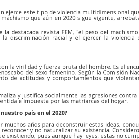
ien ejerce este tipo de violencia multidimensional q
 machismo que aún en 2020 sigue vigente, arrebata
de la destacada revista FEM, “el peso del machismo
la discriminación racial y el ejercer la violencia
 con la virilidad y fuerza bruta del hombre. Es el e
noscabo del sexo femenino. Según la Comisión Nacio
unto de actitudes y comportamientos que violenta
liza y justifica socialmente las agresiones contra 
sentida e impuesta por las matriarcas del hogar.
nuestro país en el 2020?
 muchos años para deconstruir estas ideas, conduc
reconocer y no naturalizar su existencia. Considero 
gue existiendo, pues aunque hay leyes, estas no cump