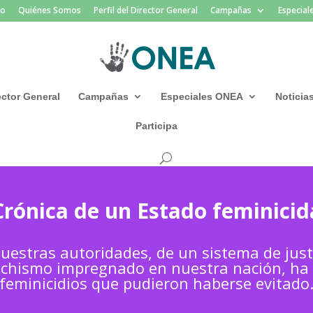
io
Quiénes Somos
Perfil del Director General
Campañas
Especia
rector General
Campañas
Especiales ONEA
Noticia
Participa
Crónica de un Estado feminicid
estras autoridades, de un sistema de justi
chismo impregnado en nuestra nación, ha 
feminicidios que pudieron haberse evitado