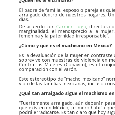
¿Quién es el victimario?
El padre de familia, esposo o pareja es qu
arraigado dentro de nuestros hogares. Un
días.
De acuerdo con
Carmen Lugo
, directora 
marginalidad, el menosprecio a la mujer, 
femenina y la paternidad irresponsable”.
¿Cómo y qué es el machismo en México?
Es la devaluación de la mujer en contraste
sobrevive con muestras de violencia en me
Contra las Mujeres (Conavim), es el conj
comparación con el varón.
Este estereotipo de “macho mexicano” norma
vida de las familias mexicanas, incluso con
¿Qué tan arraigado sigue el machismo en 
“Fuertemente arraigado, aún deberán pasar
que existen en México, primero habría que 
podrá erradicarse. Es tan claro que hoy si