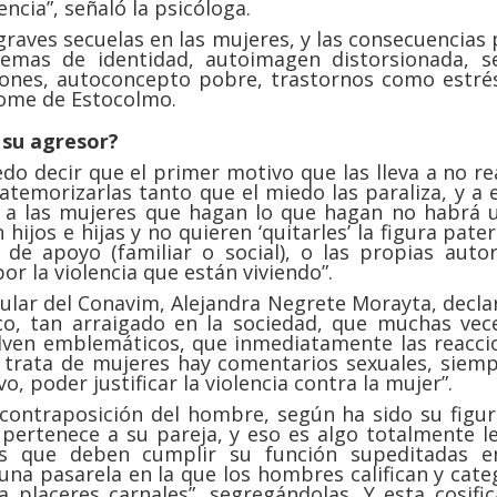
encia”, señaló la psicóloga.
raves secuelas en las mujeres, y las consecuencias 
lemas de identidad, autoimagen distorsionada, s
iones, autoconcepto pobre, trastornos como estré
rome de Estocolmo.
 su agresor?
do decir que el primer motivo que las lleva a no re
e atemorizarlas tanto que el miedo las paraliza, y a
r a las mujeres que hagan lo que hagan no habrá un
ijos e hijas y no quieren ‘quitarles’ la figura pate
de apoyo (familiar o social), o las propias autor
or la violencia que están viviendo”.
itular del Conavim, Alejandra Negrete Morayta, decla
co, tan arraigado en la sociedad, que muchas ve
n emblemáticos, que inmediatamente las reacciones 
e trata de mujeres hay comentarios sexuales, siemp
o, poder justificar la violencia contra la mujer”.
contraposición del hombre, según ha sido su figura
 pertenece a su pareja, y eso es algo totalmente 
es que deben cumplir su función supeditadas en
 una pasarela en la que los hombres califican y cat
a placeres carnales”, segregándolas. Y esta cosifi