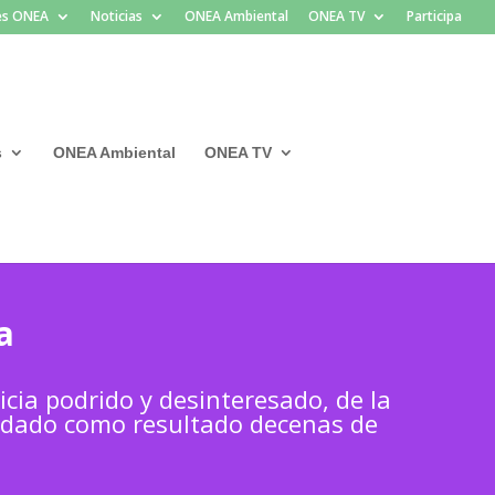
les ONEA
Noticias
ONEA Ambiental
ONEA TV
Participa
s
ONEA Ambiental
ONEA TV
a
cia podrido y desinteresado, de la
dado como resultado decenas de
.