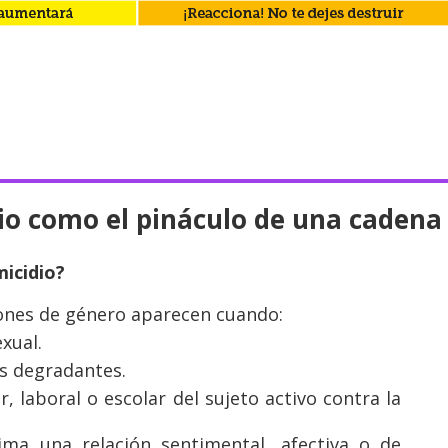
dio como el pináculo de una cadena 
micidio?
zones de género aparecen cuando:
xual.
es degradantes.
r, laboral o escolar del sujeto activo contra la
tima una relación sentimental, afectiva o de