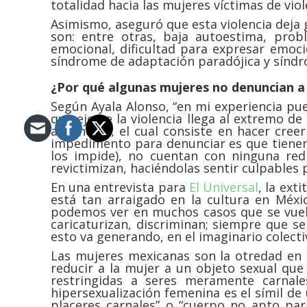
totalidad hacia las mujeres víctimas de viol
Asimismo, aseguró que esta violencia deja g
son: entre otras, baja autoestima, prob
emocional, dificultad para expresar emoc
síndrome de adaptación paradójica y sínd
¿Por qué algunas mujeres no denuncian a
Según Ayala Alonso, “en mi experiencia pue
que ejerce la violencia llega al extremo d
aprendida, el cual consiste en hacer cree
impedimento para denunciar es que tienen h
los impide), no cuentan con ninguna red 
revictimizan, haciéndolas sentir culpables p
En una entrevista para
El Universal
, la ext
está tan arraigado en la cultura en Méxi
podemos ver en muchos casos que se vuelve
caricaturizan, discriminan; siempre que s
esto va generando, en el imaginario colectiv
Las mujeres mexicanas son la otredad en 
reducir a la mujer a un objeto sexual que
restringidas a seres meramente carnal
hipersexualización femenina es el símil de
placeres carnales” o “cuerpo no apto par