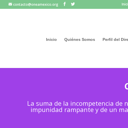
Inic
contacto@oneamexico.org
Inicio
Quiénes Somos
Perfil del Di
La suma de la incompetencia de nu
impunidad rampante y de un ma