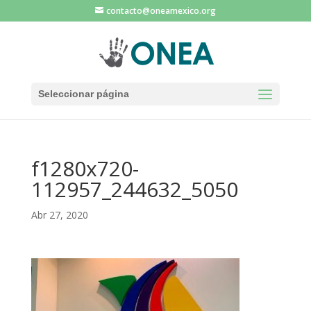
contacto@oneamexico.org
Seleccionar página
f1280x720-
112957_244632_5050
Abr 27, 2020