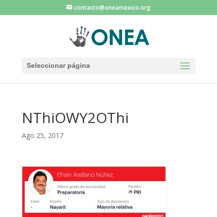
contacto@oneamexico.org
Seleccionar página
NThiOWY2OThi
Ago 25, 2017